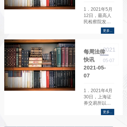
1．2021年5月
12日，最高人
民检察院发布
工伤认定和工
更多...
伤保险类行政
检察监督典型
案例......
2021
每周法律
快讯
05-07
2021-05-
07
1．2021年4月
30日，上海证
券交易所以上
证函〔2021〕
更多...
887号发布关
于......