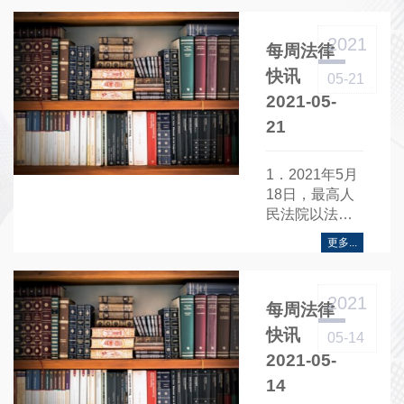
709号联合发布
关于印发......
2021
每周法律
快讯
05-21
2021-05-
21
1．2021年5月
18日，最高人
民法院以法释
〔2020〕13号
更多...
发布《关于内
地与香港特别
行政区相互执
2021
每周法律
行仲裁裁决的
补充安排》相
快讯
05-14
关事项的公
2021-05-
告......
14