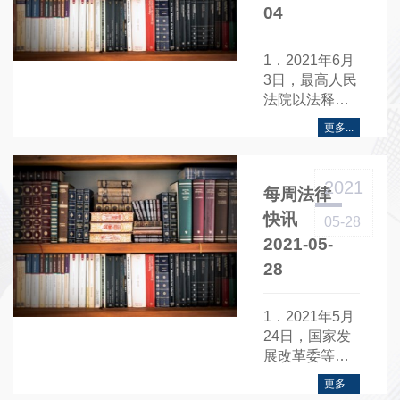
04
1．2021年6月
3日，最高人民
法院以法释
〔2021〕11号
更多...
公布《关于知
识产权侵权诉
讼中被告以原
2021
每周法律
告滥用权利为
由请求赔偿合
快讯
05-28
理开支问题的
2021-05-
批复》......
28
1．2021年5月
24日，国家发
展改革委等四
部门以发改高
更多...
技〔2021〕