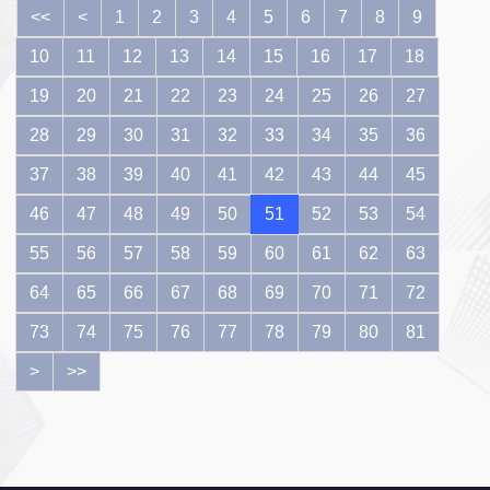
<<
<
1
2
3
4
5
6
7
8
9
10
11
12
13
14
15
16
17
18
19
20
21
22
23
24
25
26
27
28
29
30
31
32
33
34
35
36
37
38
39
40
41
42
43
44
45
46
47
48
49
50
51
52
53
54
55
56
57
58
59
60
61
62
63
64
65
66
67
68
69
70
71
72
73
74
75
76
77
78
79
80
81
>
>>