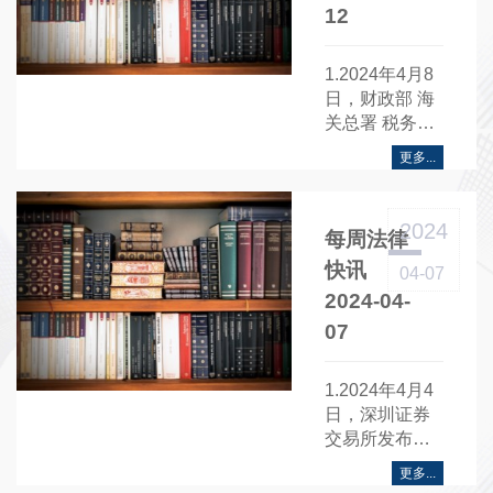
12
1.2024年4月8
日，财政部 海
关总署 税务总
局印发《关于
更多...
边民互市贸易
进出口商品不
予免税清单的
2024
每周法律
通知》【财关
税〔2024〕7
快讯
04-07
号】.....
2024-04-
07
1.2024年4月4
日，深圳证券
交易所发布
《深圳证券交
更多...
易所信访工作