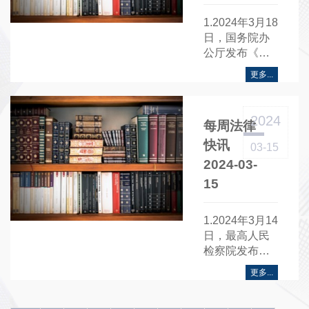
1.2024年3月18
日，国务院办
公厅发布《关
于坚定不移推
更多...
进长江十年禁
渔工作的意
见》.....
2024
每周法律
快讯
03-15
2024-03-
15
1.2024年3月14
日，最高人民
检察院发布检
察机关依法惩
更多...
治制售假冒伪
劣商品犯罪典