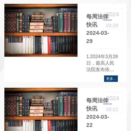
实施办法》
《深圳证券交
2024
每周法律
易所投资者服
务热线工作实
快讯
03-29
施办法》.....
2024-03-
29
1.2024年3月28
日，最高人民
法院发布依法
惩治行贿犯罪
更多...
典型案例.....
2024
每周法律
快讯
03-22
2024-03-
22