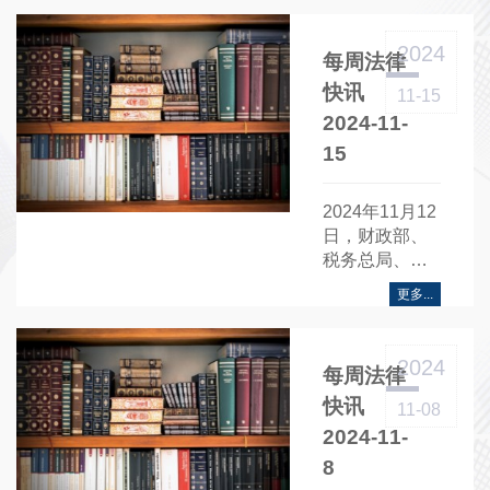
法拍卖工作的
指导意见》。
2024
每周法律
快讯
11-15
2024-11-
15
2024年11月12
日，财政部、
税务总局、住
房城乡建设部
更多...
三部门联合发
布《关于促进
房地产市场平
2024
每周法律
稳健康发展有
关税收政策的
快讯
11-08
公告》。
2024-11-
8