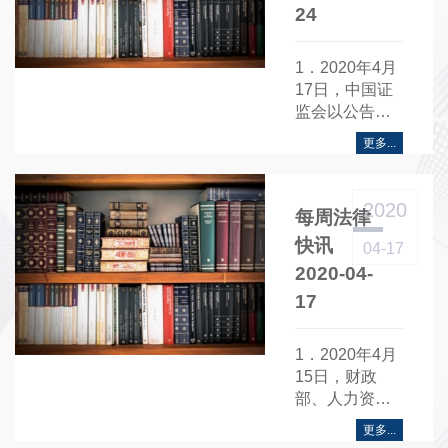
24
1．2020年4月
17日，中国证
监会以公告
〔2020〕23号
更多...
发布《公开募
集证券投资基
金投资全国中
2020
每周法律
小企业股份转
让系统挂牌股
快讯
04-17
票指引》......
2020-04-
17
1．2020年4月
15日，财政
部、人力资源
社会保障部、
更多...
中国人民银行