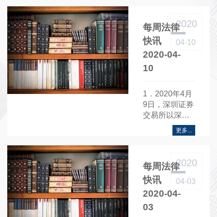
以财金
〔2020〕21号
2020
每周法律
联合发布《关
于进一步加大
快讯
04-10
创业担保贷款
2020-04-
贴息力度 全力
10
支持重点群体
创业就业的通
知》......
1．2020年4月
9日，深圳证券
交易所以深证
上〔2020〕
更多...
280号发布《关
于支持做好债
券及资产支持
2020
每周法律
证券2019年年
度报告等相关
快讯
04-03
公告披露工作
2020-04-
的通知》......
03