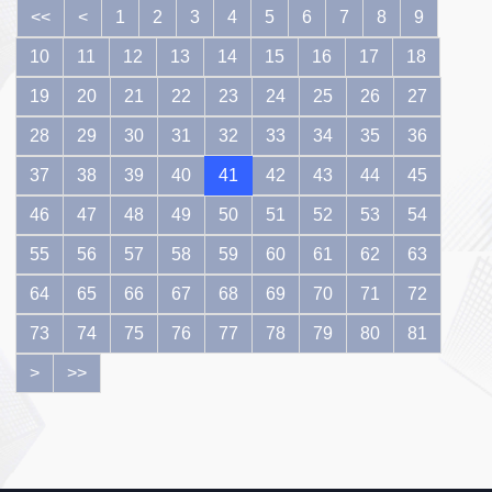
<<
<
1
2
3
4
5
6
7
8
9
10
11
12
13
14
15
16
17
18
19
20
21
22
23
24
25
26
27
28
29
30
31
32
33
34
35
36
37
38
39
40
41
42
43
44
45
46
47
48
49
50
51
52
53
54
55
56
57
58
59
60
61
62
63
64
65
66
67
68
69
70
71
72
73
74
75
76
77
78
79
80
81
>
>>