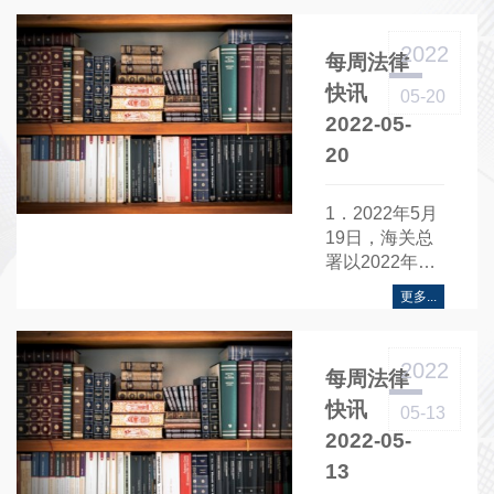
敢贷愿贷能贷
会贷长效机制
2022
每周法律
的通知》（简
称“《通
快讯
05-20
知》”）......
2022-05-
20
1．2022年5月
19日，海关总
署以2022年第
40号发布关于
更多...
修订《关于防
止霍乱疫情传
入我国的公
2022
每周法律
告》……
快讯
05-13
2022-05-
13