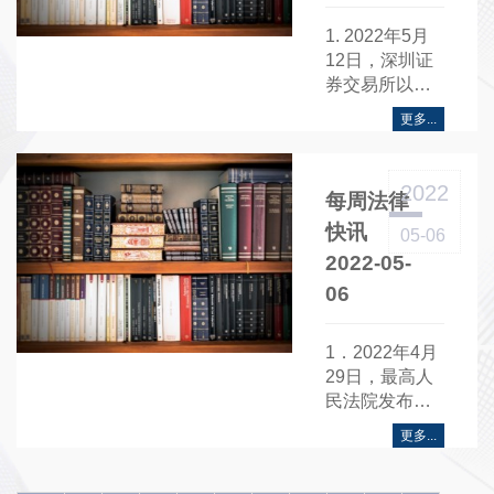
1. 2022年5月
12日，深圳证
券交易所以深
证上〔2022〕
更多...
460号发布《关
于对债券匹配
成交实施盘中
2022
每周法律
临时停牌有关
事项的通
快讯
05-06
知》......
2022-05-
06
1．2022年4月
29日，最高人
民法院发布依
法惩处妨害疫
更多...
情防控犯罪典
型案例……