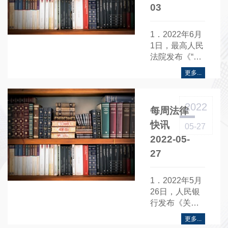
03
1．2022年6月
1日，最高人民
法院发布《“打
造枫桥式人民
更多...
法庭积极服务
全面推进乡村
振兴”典型案例
2022
每周法律
——服务乡村
产业振兴
快讯
05-27
篇》......
2022-05-
27
1．2022年5月
26日，人民银
行发布《关于
推动建立金融
更多...
服务小微企业