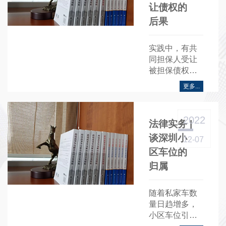
让债权的
后果
实践中，有共
同担保人受让
被担保债权
后，向其他共
更多...
同担保人追
偿，试图达
到……
2022
​​法律实务 |
谈深圳小
12-07
区车位的
归属
随着私家车数
量日趋增多，
小区车位引发