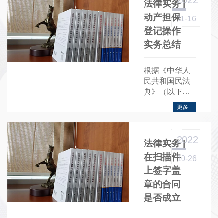
2022
​​法律实务 |
动产担保
11-16
登记操作
实务总结
根据《中华人
民共和国民法
典》（以下
称“《民法
更多...
典》”）、《国
务院关于实施
动产和权利担
2022
​​法律实务 |
保统一登记的
决定》……
在扫描件
10-26
上签字盖
章的合同
是否成立