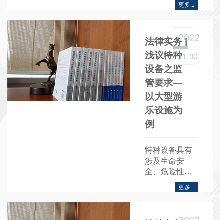
的矛盾日益突
更多...
出，其主要争
议焦点之一为
小区停车位的
2022
​​法律实务 |
归属问题……
浅议特种
11-30
设备之监
管要求—
以大型游
乐设施为
例
特种设备具有
涉及生命安
全、危险性较
高的特点，相
更多...
关法律法规对
特种设备设定
了……