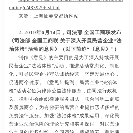
rading/c/4839296.shtml
来源：
上海证券交易所
网站
2
. 201
9
年
6
月
14
日，
司法部
全国工商联发布
《司法部
全国工商联
关于深入开展民营企业
“法
治体检”活动的意见》
（以下简称
“《
意见
》
”）
制作
《
意见
》的主要目的
是为了深入持续开展
民营企业
“法治体检”活动，推进活动常态化、制度
化，引导民营企业守法诚信经营，坚定发展信心，
促进两个健康。
《
意见
》
提到，民营企业
“法治体
检”活动定位为律师公益法律服务，由司法行政机
关、律师协会组织律师服务团队，联合当地工商联
及所属商会，为有需要的民营企业提供形式多样的
免费法律服务。
加强“法治体检”成果运用，深化民
营企业法治保障的理论研究和实务探讨，对民营企
业常见的股权纠纷、合同违约、债权追索、劳动用