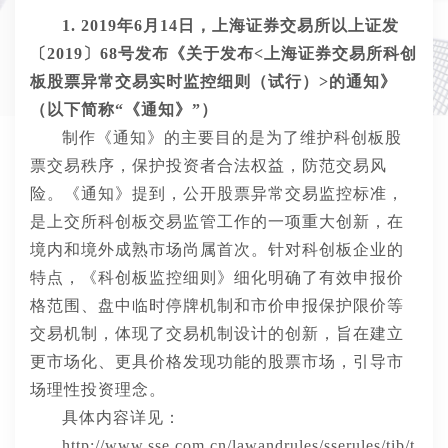
1.
201
9
年
6
月
14
日，
上海证券交易所以上证发
〔2019〕68号发布《关于发布<上海证券交易所科创
板股票异常交易实时监控细则（试行）>的通知》
（以下简称“《
通知
》”）
制作
《
通知
》的主要目的
是为了维护科创板股
票交易秩序，保护投资者合法权益，防范交易风
险
。《
通知
》
提到，公开股票异常交易监控标准，
是上交所科创板交易监管工作的一项重大创新，在
境内和境外成熟市场尚属首次。针对科创板企业的
特点，《科创板监控细则》细化明确了有效申报价
格范围、盘中临时停牌机制和市价申报保护限价等
交易机制，体现了交易机制设计的创新，旨在建立
更市场化、更具价格发现功能的股票市场，引导市
场理性投资理念。
具体内容详见：
http://www.sse.com.cn/lawandrules/sserules/tib/t