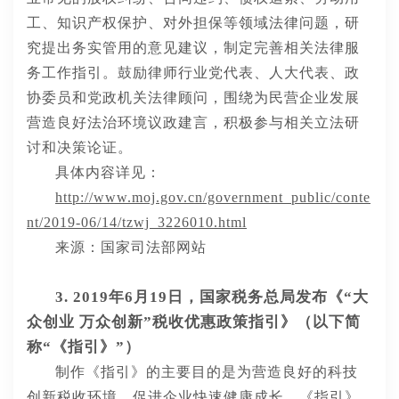
工、知识产权保护、对外担保等领域法律问题，研
究提出务实管用的意见建议，制定完善相关法律服
务工作指引。鼓励律师行业党代表、人大代表、政
协委员和党政机关法律顾问，围绕为民营企业发展
营造良好法治环境议政建言，积极参与相关立法研
讨和决策论证。
具体内容详见：
http://www.moj.gov.cn/government_public/conte
nt/2019-06/14/tzwj_3226010.html
来源：
国家司法部
网站
3
. 201
9
年
6
月
19
日，
国家税务总局发布《
“大
众创业 万众创新”税收优惠政策指引》
（以下简
称
“《
指引
》
”）
制作
《
指引
》的主要目的
是为营造良好的科技
创新税收环境，促进企业快速健康成长。
《
指引
》