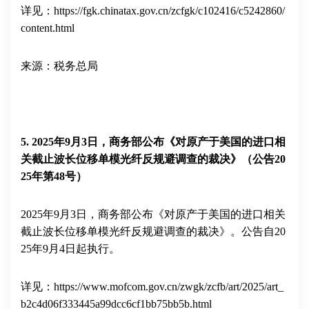
详见：
https://fgk.chinatax.gov.cn/zcfgk/c102416/c5242860/
content.html
来源：税务总局
5
. 2025
年
9
月
3
日，商务部公布《对原产于美国的进口相
关截止波长位移单模光纤反规避调查的裁决》（公告
20
25
年第
48
号）
2025
年
9
月
3
日，商务部公布《对原产于美国的进口相关
截止波长位移单模光纤反规避调查的裁决》。公告自
20
25
年
9
月
4
日起执行。
详见：
https://www.mofcom.gov.cn/zwgk/zcfb/art/2025/art_
b2c4d06f333445a99dcc6cf1bb75bb5b.html