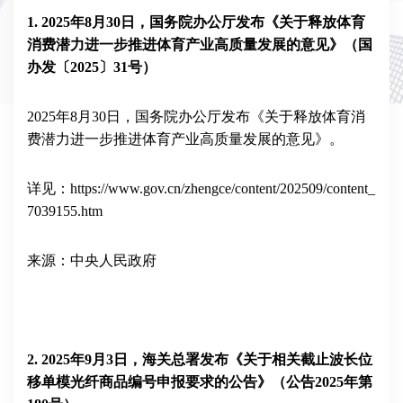
1
.
2025
年
8
月
30
日，国务院办公厅发布《关于释放体育
消费潜力进一步推进体育产业高质量发展的意见》（国
办发〔
2025
〕
31
号）
2025
年
8
月
30
日，国务院办公厅发布《关于释放体育消
费潜力进一步推进体育产业高质量发展的意见》。
详见：
https://www.gov.cn/zhengce/content/202509/content_
7039155.htm
来源：中央人民政府
2
. 2025
年
9
月
3
日，海关总署发布《关于相关截止波长位
移单模光纤商品编号申报要求的公告》（公告
2025
年第