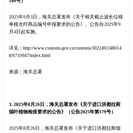
180
号）
2025
年
9
月
3
日，海关总署发布《关于相关截止波长位移
单模光纤商品编号申报要求的公告》。公告自
2025
年
9
月
4
日起实施。
详见：
http://www.customs.gov.cn/customs/302249/248014
8/6710947/index.html
来源：海关总署
3
. 2025
年
8
月
26
日，海关总署发布《关于进口洪都拉斯
烟叶植物检疫要求的公告》（公告
2025
年第
179
号）
2025
年
8
月
26
日，海关总署发布《关于进口洪都拉斯烟