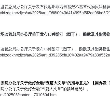
《市场监管总局办公厅关于发布伐地那非丙氧基羟乙基替代物执法检
k/fdzdgknr/zfjcs/art/2025/art_f988f0043d414995bf5f2ed06bd3f2
布《市场监管总局办公厅关于发布15种酚汀（酚丁）、酚酞及其酯
市场监管总局办公厅关于发布15种酚汀（酚丁）、酚酞及其酯类
gk/fdzdgknr/zfjcs/art/2025/art_d39285cfe10f402aa9479a33d552e
国务院办公厅关于做好金融“五篇大文章”的指导意见》【国办发〔2
国务院办公厅关于做好金融“五篇大文章”的指导意见》。
tent/202503/content_7010604.htm