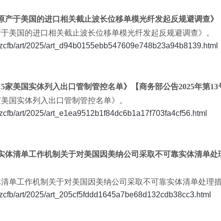
对原产于美国的进口相关截止波长位移单模光纤发起反规避调查》【商
原产于美国的进口相关截止波长位移单模光纤发起反规避调查》。
k/zcfb/art/2025/art_d94b0155ebb547609e748b23a94b8139.html
将15家美国实体列入出口管制管控名单》【商务部公告2025年第13
15家美国实体列入出口管制管控名单》。
/zcfb/art/2025/art_e1ea9512b1f84dc6b1a17f703fa4cf56.html
可靠实体清单工作机制关于对美国因美纳公司采取不可靠实体清单
靠实体清单工作机制关于对美国因美纳公司采取不可靠实体清单处理
/zcfb/art/2025/art_205cf5fddd1645a7be68d132cdb38cc3.html