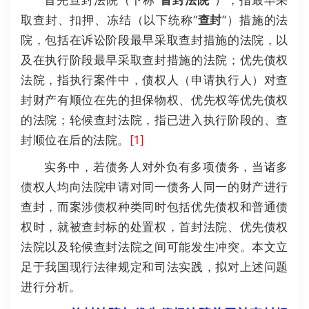
首先查封法院（下称“
首封法院
”），指最早采
取查封、扣押、冻结（以下统称“
查封
”）措施的法
院，包括在诉讼阶段最早采取查封措施的法院，以
及在执行阶段最早采取查封措施的法院；优先债权
法院，指执行案件中，债权人（申请执行人）对查
封财产有顺位在先的担保物权、优先权等优先债权
的法院；轮候查封法院，指已进入执行阶段的、查
封顺位在后的法院。
[1]
实务中，若债务人对外负有多项债务，当诸多
债权人均向法院申请对同一债务人同一的财产进行
查封，而案涉债权种类同时包括优先债权和普通债
权时，就被查封标的处置权，首封法院、优先债权
法院以及轮候查封法院之间可能发生冲突。本文立
足于我国现行法律规定和司法实践，拟对上述问题
进行分析。